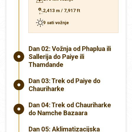
2,413 m / 7,917 ft
9 sati vožnje
Dan 02:
Vožnja od Phaplua ili
Sallerija do Paiye ili
Thamdande
Dan 03:
Trek od Paiye do
Chauriharke
Dan 04:
Trek od Chauriharke
do Namche Bazaara
Dan 05:
Aklimatizacijska