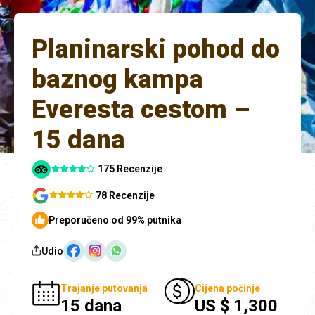
Planinarski pohod do
baznog kampa
Everesta cestom –
15 dana
175 Recenzije
78 Recenzije
Preporučeno od 99% putnika
Udio
Trajanje putovanja
Cijena počinje
15 dana
US $ 1,300