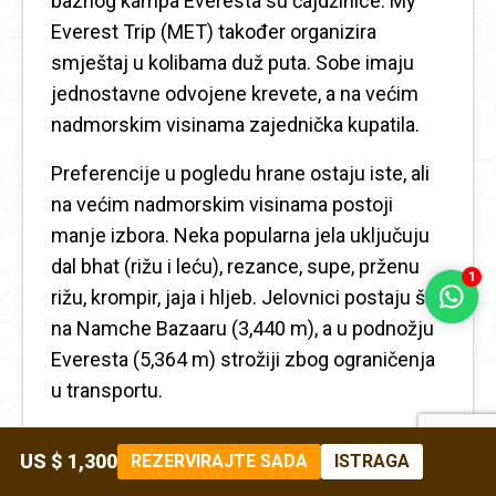
baznog kampa Everesta su čajdžinice. My
Everest Trip (MET) također organizira
smještaj u kolibama duž puta. Sobe imaju
jednostavne odvojene krevete, a na većim
nadmorskim visinama zajednička kupatila.
Preferencije u pogledu hrane ostaju iste, ali
na većim nadmorskim visinama postoji
manje izbora. Neka popularna jela uključuju
dal bhat (rižu i leću), rezance, supe, prženu
1
rižu, krompir, jaja i hljeb. Jelovnici postaju širi
na Namche Bazaaru (3,440 m), a u podnožju
Everesta (5,364 m) strožiji zbog ograničenja
u transportu.
MET obezbjeđuje tri obroka dnevno tokom
US $ 1,300
REZERVIRAJTE SADA
ISTRAGA
dana planinarenja. Čajdžinice su također