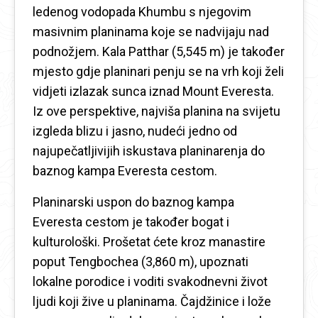
ledenog vodopada Khumbu s njegovim
masivnim planinama koje se nadvijaju nad
podnožjem. Kala Patthar (5,545 m) je također
mjesto gdje planinari penju se na vrh koji želi
vidjeti izlazak sunca iznad Mount Everesta.
Iz ove perspektive, najviša planina na svijetu
izgleda blizu i jasno, nudeći jedno od
najupečatljivijih iskustava planinarenja do
baznog kampa Everesta cestom.
Planinarski uspon do baznog kampa
Everesta cestom je također bogat i
kulturološki. Prošetat ćete kroz manastire
poput Tengbochea (3,860 m), upoznati
lokalne porodice i voditi svakodnevni život
ljudi koji žive u planinama. Čajdžinice i lože