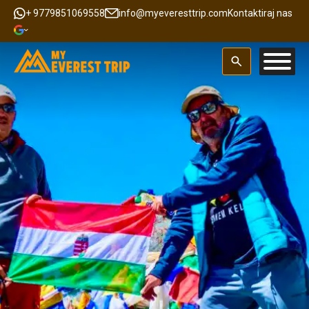
+ 9779851069558
info@myeveresttrip.com
Kontaktiraj nas