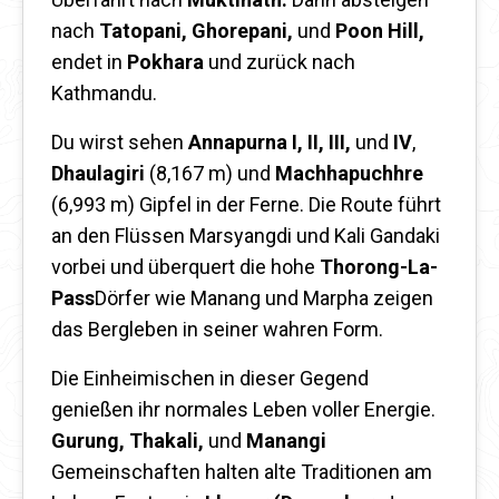
nach
Tatopani, Ghorepani,
und
Poon Hill,
endet in
Pokhara
und zurück nach
Kathmandu.
Du wirst sehen
Annapurna I, II, III,
und
IV
,
Dhaulagiri
(8,167 m) und
Machhapuchhre
(6,993 m) Gipfel in der Ferne. Die Route führt
an den Flüssen Marsyangdi und Kali Gandaki
vorbei und überquert die hohe
Thorong-La-
Pass
Dörfer wie Manang und Marpha zeigen
das Bergleben in seiner wahren Form.
Die Einheimischen in dieser Gegend
genießen ihr normales Leben voller Energie.
Gurung, Thakali,
und
Manangi
Gemeinschaften halten alte Traditionen am