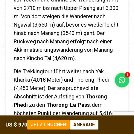
von 2710 m bis nach Upper Pisang auf 3,300
m. Von dort steigen die Wanderer nach
Ngawal (3,650 m) auf, bevor es wieder leicht
hinab nach Manang (3540 m) geht. Der
Rückweg nach Manang erfolgt nach einer
Akklimatisierungswanderung von Manang
nach Kincho Tal (4,620 m).
Die Trekkingtour führt weiter nach Yak
1
Kharka (4,018 Meter) und Thorong Phedi
(4,450 Meter). Der anspruchsvollste
Abschnitt ist der Aufstieg von
Thorong
Phedi
zu den
Thorong-La-Pass
, dem
höchsten Punkt der Wanderung auf 5,416
Metern, gefolgt vom Abstieg nach
US $ 970
JETZT BUCHEN
ANFRAGE
Ranipauwa auf 3.965 Metern.