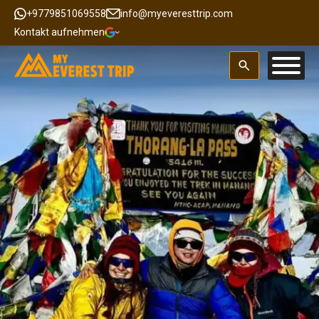
+9779851069558
info@myeveresttrip.com
Kontakt aufnehmen