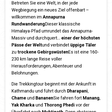
Betreten Sie eine Welt, in der jede
Wegbiegung ein neues Ziel offenbart –
willkommen im
Annapurna
Rundwanderung
Dieser klassische
Himalaya-Pfad umrundet das Annapurna-
Massiv und durchquert...
einer der höchsten
Pässe der Welt
und verbindet
üppige Täler
zu
trockene Gebirgswüsten
Es ist eine 160-
230 km lange Reise voller
Herausforderungen, Abenteuer und
Belohnungen.
Die Trekkingtour beginnt mit der Ankunft in
Kathmandu und führt durch
Dharapani
,
Chame
und
Bananen
Sie fahren fort
Manang
,
Yak Kharka
und
Thorong Phedi
vor der
Überfahrt nach
Muktinath.
Dann absteigen