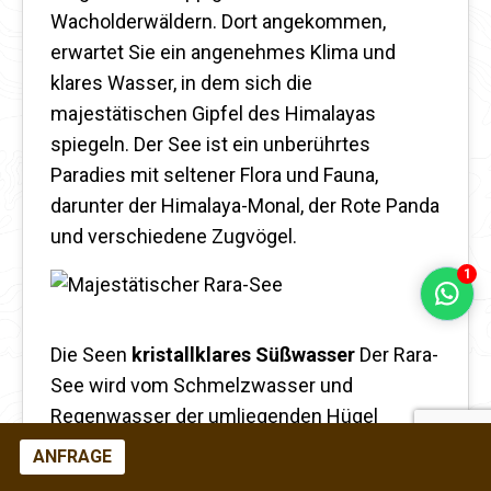
Wacholderwäldern. Dort angekommen,
erwartet Sie ein angenehmes Klima und
klares Wasser, in dem sich die
majestätischen Gipfel des Himalayas
spiegeln. Der See ist ein unberührtes
Paradies mit seltener Flora und Fauna,
darunter der Himalaya-Monal, der Rote Panda
und verschiedene Zugvögel.
1
Die Seen
kristallklares Süßwasser
Der Rara-
See wird vom Schmelzwasser und
Regenwasser der umliegenden Hügel
gespeist und bewahrt so seinen
ANFRAGE
unberührten Naturzustand. Er bietet eine