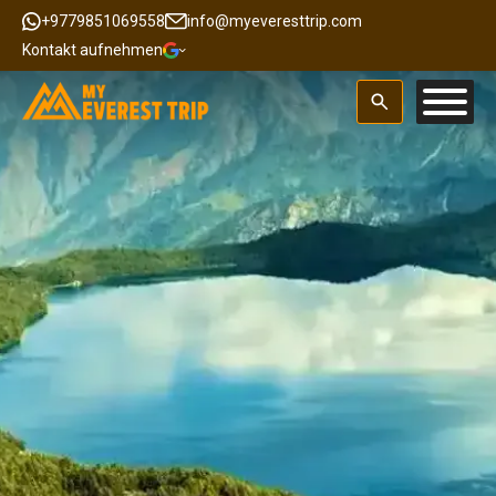
+9779851069558
info@myeveresttrip.com
Kontakt aufnehmen