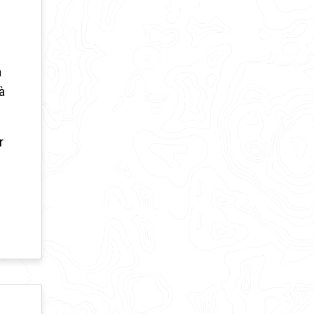
a
à
r