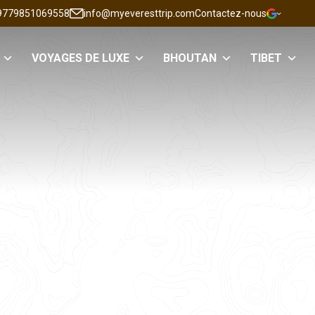
9779851069558
info@myeveresttrip.com
Contactez-nous
VOYAGES DE LUXE
BHOUTAN
TIBET