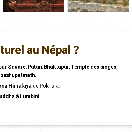
lturel au Népal ?
bar Square
,
Patan
,
Bhaktapur
,
Temple des singes
,
pashupatinath
.
rna Himalaya
de Pokhara.
uddha à Lumbini
.