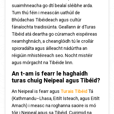
suaimhneacha go dtí bealaí sléibhe arda.
Tum thú féin i meascán uathúil de
Bhúdachas Tibéideach agus cultúr
fánaíochta traidisiúnta. Geallann ár dTuras
Tibéid atá deartha go cúramach eispéireas
neamhghnách, a cheanglóidh tú le croílár
spioradálta agus áilleacht nádúrtha an
réigiúin mhistéireach seo. Nocht mistéir
agus mórgacht na Tibéide linn.
An t-am is fearr le haghaidh
turas chuig Neipeal agus Tibéid?
An Neipeal is fearr agus
Turais Tibéid
Tá
(Kathmandu–Lhasa, Eitilt Isteach, agus Eitilt
Amach) i measc na roghanna saoire is mó
tóir i Neipeal agus sa Tibéid. Cuirimid na