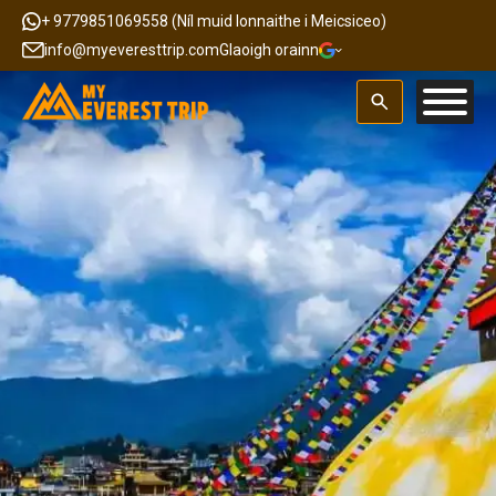
+ 9779851069558 (Níl muid lonnaithe i Meicsiceo)
info@myeveresttrip.com
Glaoigh orainn