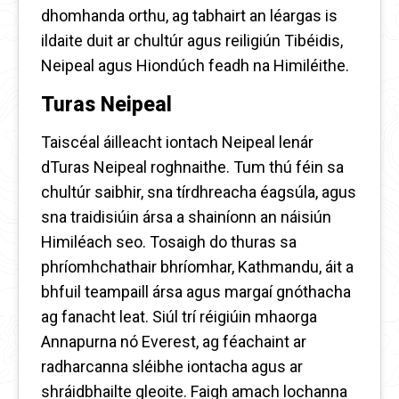
dhomhanda orthu, ag tabhairt an léargas is
ildaite duit ar chultúr agus reiligiún Tibéidis,
Neipeal agus Hiondúch feadh na Himiléithe.
Turas Neipeal
Taiscéal áilleacht iontach Neipeal lenár
dTuras Neipeal roghnaithe. Tum thú féin sa
chultúr saibhir, sna tírdhreacha éagsúla, agus
sna traidisiúin ársa a shainíonn an náisiún
Himiléach seo. Tosaigh do thuras sa
phríomhchathair bhríomhar, Kathmandu, áit a
bhfuil teampaill ársa agus margaí gnóthacha
ag fanacht leat. Siúl trí réigiúin mhaorga
Annapurna nó Everest, ag féachaint ar
radharcanna sléibhe iontacha agus ar
shráidbhailte gleoite. Faigh amach lochanna