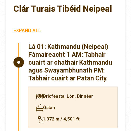
Clár Turais Tibéid Neipeal
EXPAND ALL
Lá 01:
Kathmandu (Neipeal)
Fámaireacht 1 AM: Tabhair
cuairt ar chathair Kathmandu
agus Swayambhunath PM:
Tabhair cuairt ar Patan City.
Bricfeasta, Lón, Dinnéar
Óstán
1,372 m / 4,501 ft