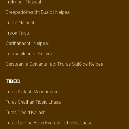
Trekking i Neipeal
Dreapadóireacht Buaic i Neipeal
Turais Neipeal
Treoir Taistil
Carthanacht i Neipeal
Léarscáileanna Siúlóide
Ceisteanna Coitianta faoi Thuras Siúlóide Neipeal
TIBÉID
Turas Kailash Mansarovar
Turas Chathair Tibéid Lhasa
Turas Tibéid Kailash
Turas Campa Bonn Everest i dTibéid, Lhasa