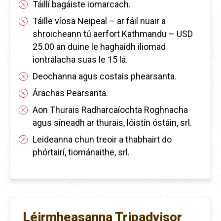
Táillí bagáiste iomarcach.
Táille víosa Neipeal – ar fáil nuair a
shroicheann tú aerfort Kathmandu – USD
25.00 an duine le haghaidh iliomad
iontrálacha suas le 15 lá.
Deochanna agus costais phearsanta.
Árachas Pearsanta.
Aon Thurais Radharcaíochta Roghnacha
agus síneadh ar thurais, lóistín óstáin, srl.
Leideanna chun treoir a thabhairt do
phórtairí, tiománaithe, srl.
Léirmheasanna Tripadvisor