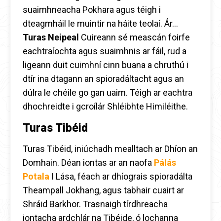
suaimhneacha Pokhara agus téigh i
dteagmháil le muintir na háite teolaí. Ár...
Turas Neipeal
Cuireann sé meascán foirfe
eachtraíochta agus suaimhnis ar fáil, rud a
ligeann duit cuimhní cinn buana a chruthú i
dtír ina dtagann an spioradáltacht agus an
dúlra le chéile go gan uaim. Téigh ar eachtra
dhochreidte i gcroílár Shléibhte Himiléithe.
Turas Tibéid
Turas Tibéid, iniúchadh mealltach ar Dhíon an
Domhain. Déan iontas ar an naofa
Pálás
Potala
I Lása, féach ar dhíograis spioradálta
Theampall Jokhang, agus tabhair cuairt ar
Shráid Barkhor. Trasnaigh tírdhreacha
iontacha ardchlár na Tibéide, ó lochanna