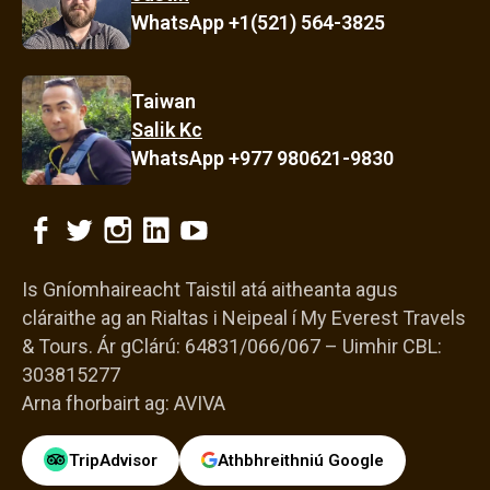
WhatsApp +1(521) 564-3825
Taiwan
Salik Kc
WhatsApp +977 980621-9830
Is Gníomhaireacht Taistil atá aitheanta agus
cláraithe ag an Rialtas i Neipeal í My Everest Travels
& Tours.
Ár gClárú: 64831/066/067 – Uimhir CBL:
303815277
Arna fhorbairt ag:
AVIVA
TripAdvisor
Athbhreithniú Google