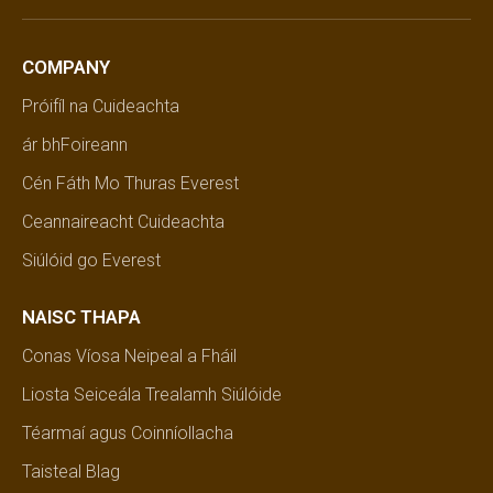
COMPANY
Próifíl na Cuideachta
ár bhFoireann
Cén Fáth Mo Thuras Everest
Ceannaireacht Cuideachta
Siúlóid go Everest
NAISC THAPA
Conas Víosa Neipeal a Fháil
Liosta Seiceála Trealamh Siúlóide
Téarmaí agus Coinníollacha
Taisteal Blag