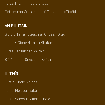
Turas Thar Tír Tibéid Lhasa
Ceisteanna Coitianta faoi Thaisteal i dTibéid
AN BHÚTÁIN
Siúlóid Tarraingteach ar Chosán Druk
Turas 3 Oíche 4 Lá sa Bhútáin
Turas Lár-Iarthar Bhútáin
Siúlóid Fear Sneachta Bhútáin
IL-THÍR
Turais Tibéid Neipeal
Turais Neipeal Bútáin
Turas Neipeal, Bútáin, Tibéid