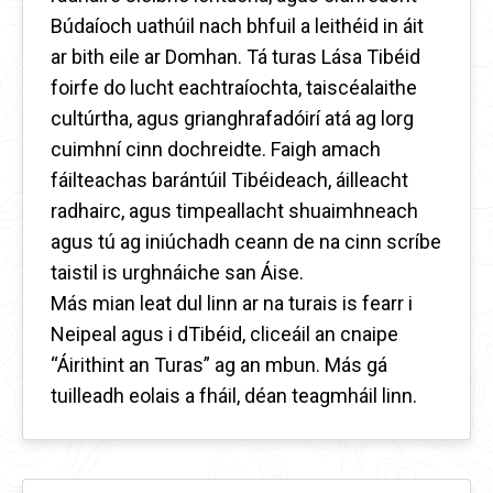
Búdaíoch uathúil nach bhfuil a leithéid in áit
ar bith eile ar Domhan. Tá turas Lása Tibéid
foirfe do lucht eachtraíochta, taiscéalaithe
cultúrtha, agus grianghrafadóirí atá ag lorg
cuimhní cinn dochreidte. Faigh amach
fáilteachas barántúil Tibéideach, áilleacht
radhairc, agus timpeallacht shuaimhneach
agus tú ag iniúchadh ceann de na cinn scríbe
taistil is urghnáiche san Áise.
Más mian leat dul linn ar na turais is fearr i
Neipeal agus i dTibéid, cliceáil an cnaipe
“Áirithint an Turas” ag an mbun. Más gá
tuilleadh eolais a fháil, déan teagmháil linn.