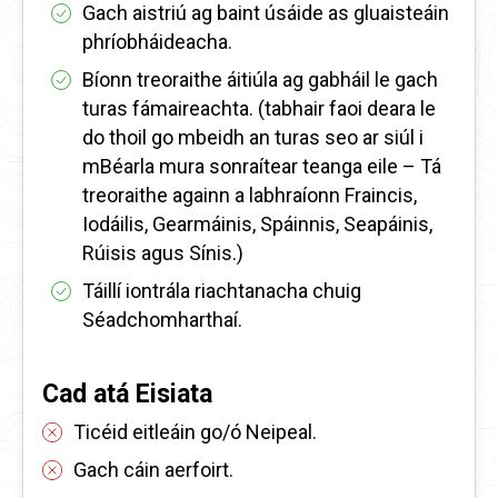
Gach aistriú ag baint úsáide as gluaisteáin
phríobháideacha.
Bíonn treoraithe áitiúla ag gabháil le gach
turas fámaireachta. (tabhair faoi deara le
do thoil go mbeidh an turas seo ar siúl i
mBéarla mura sonraítear teanga eile – Tá
treoraithe againn a labhraíonn Fraincis,
Iodáilis, Gearmáinis, Spáinnis, Seapáinis,
Rúisis agus Sínis.)
Táillí iontrála riachtanacha chuig
Séadchomharthaí.
Cad atá Eisiata
Ticéid eitleáin go/ó Neipeal.
Gach cáin aerfoirt.