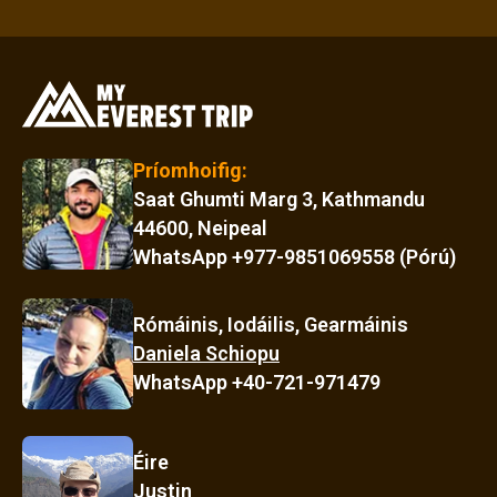
Príomhoifig:
Saat Ghumti Marg 3, Kathmandu
44600, Neipeal
WhatsApp +977-9851069558 (Pórú)
Rómáinis, Iodáilis, Gearmáinis
Daniela Schiopu
WhatsApp +40-721-971479
Éire
Justin