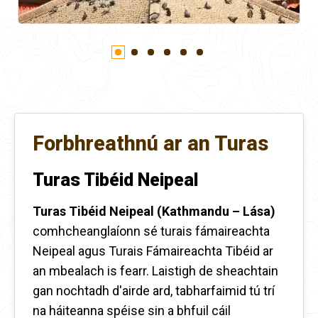
Forbhreathnú ar an Turas
Turas Tibéid Neipeal
Turas Tibéid Neipeal (Kathmandu – Lása)
comhcheanglaíonn sé turais fámaireachta
Neipeal agus Turais Fámaireachta Tibéid ar
an mbealach is fearr. Laistigh de sheachtain
gan nochtadh d'airde ard, tabharfaimid tú trí
na háiteanna spéise sin a bhfuil cáil