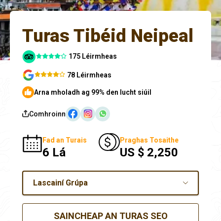
Turas Tibéid Neipeal
175 Léirmheas
78 Léirmheas
Arna mholadh ag 99% den lucht siúil
Comhroinn
Fad an Turais
Praghas Tosaithe
6 Lá
US $ 2,250
Lascainí Grúpa
SAINCHEAP AN TURAS SEO