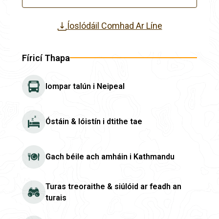
Íoslódáil Comhad Ar Líne
Fíricí Thapa
Iompar talún i Neipeal
Óstáin & lóistín i dtithe tae
Gach béile ach amháin i Kathmandu
Turas treoraithe & siúlóid ar feadh an
turais