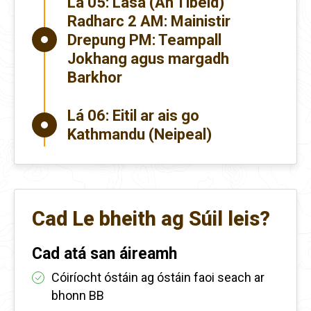
Lá 05:
Lása (An Tibéid)
Radharc 2 AM: Mainistir
Drepung PM: Teampall
Jokhang agus margadh
Barkhor
Lá 06:
Eitil ar ais go
Kathmandu (Neipeal)
Cad Le bheith ag Súil leis?
Cad atá san áireamh
Cóiríocht óstáin ag óstáin faoi seach ar
bhonn BB