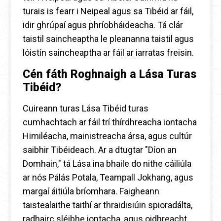
turais is fearr i Neipeal agus sa Tibéid ar fáil,
idir ghrúpaí agus phríobháideacha. Tá clár
taistil saincheaptha le pleananna taistil agus
lóistín saincheaptha ar fáil ar iarratas freisin.
Cén fáth Roghnaigh a
Lása
Turas
Tibéid?
Cuireann turas Lása Tibéid turas
cumhachtach ar fáil trí thírdhreacha iontacha
Himiléacha, mainistreacha ársa, agus cultúr
saibhir Tibéideach. Ar a dtugtar "Díon an
Domhain," tá Lása ina bhaile do nithe cáiliúla
ar nós Pálás Potala, Teampall Jokhang, agus
margaí áitiúla bríomhara. Faigheann
taistealaithe taithí ar thraidisiúin spioradálta,
radhairc sléibhe iontacha, agus oidhreacht