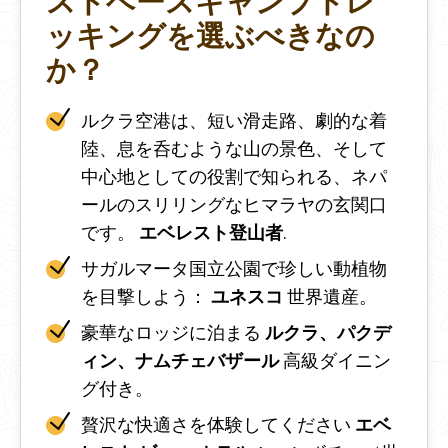
ストベースキャンプトレ
ッキングを選ぶべきなの
か？
ルクラ空港は、短い滑走路、劇的な着
陸、息を呑むような山の景色、そして
中心地としての役割で知られる、ネパ
ールのスリリングなヒマラヤの玄関口
です。
エベレスト登山者
.
サガルマータ国立公園で珍しい動植物
を目撃しよう：
ユネスコ
世界遺産。
豪華なロッジに泊まる
ルクラ、パクデ
ィン、ナムチェバザール
高級ダイニン
グ付き。
贅沢な快適さを体験してください
エベ