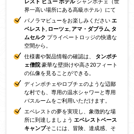
レスト ビュー ホテル
シャンボチェ（世
界一高い場所にある高級ホテル）にて
パノラマビューをお楽しみください
エ
ベレスト
,
ローツェ
,
アマ・ダブラム
,
タ
ムセルク
プライベートロッジの快適な
空間から。
仕様書や製品情報の確認は、
タンボチ
ェ僧院
豪華な壁掛けや高さ20フィート
の仏像を見ることができる。
ディンボチェやロブチェのような辺鄙
な村でも、専用の温水シャワーと専用
バスルームをご利用いただけます。
エベレストの夢を実現し、象徴的な場
所に到達しましょう
エベレストベース
キャンプ
そこには、冒険、達成感、そ