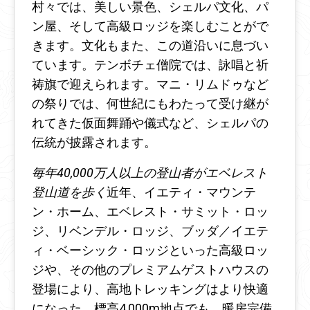
村々では、美しい景色、シェルパ文化、パ
ン屋、そして高級ロッジを楽しむことがで
きます。文化もまた、この道沿いに息づい
ています。テンボチェ僧院では、詠唱と祈
祷旗で迎えられます。マニ・リムドゥなど
の祭りでは、何世紀にもわたって受け継が
れてきた仮面舞踊や儀式など、シェルパの
伝統が披露されます。
毎年40,000万人以上の登山者がエベレスト
登山道を歩く
近年、イエティ・マウンテ
ン・ホーム、エベレスト・サミット・ロッ
ジ、リベンデル・ロッジ、ブッダ／イエテ
ィ・ベーシック・ロッジといった高級ロッ
ジや、その他のプレミアムゲストハウスの
登場により、高地トレッキングはより快適
になった。標高4,000m地点でも、暖房完備