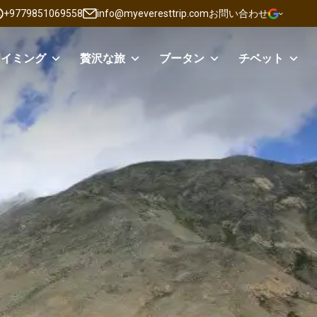
+9779851069558
info@myeveresttrip.com
お問い合わせ
ライミング
贅沢な旅
ブータン
チベット