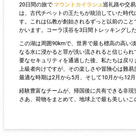
20日間の旅で
マウントカイラシュ
巡礼路や交易
は、古代チベットの王たちが統治していた時代
す。これは仏教が創始されるずっと以前のこと
かいます。コーラ渓谷を3日間トレッキングし
この湖は周囲90kmで、世界で最も標高の高い
なる水に浸かると罪が洗い流されると信じられ
要なセキュリティを通過した後、私たちは戻り
上級者向けですが、その楽しさや冒険心は難易
最適な時期は2月から5月、そして10月から12
経験豊富なチームが、帰国後に共有できる非現
さあ、荷物をまとめて、地球上で最も美しいこ