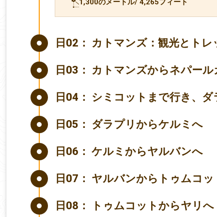
1,300のメートル/ 4,265フィート
日02：
カトマンズ：観光とトレ
日03：
カトマンズからネパール
日04：
シミコットまで行き、ダ
日05：
ダラプリからケルミへ
日06：
ケルミからヤルバンへ
日07：
ヤルバンからトゥムコッ
日08：
トゥムコットからヤリへ