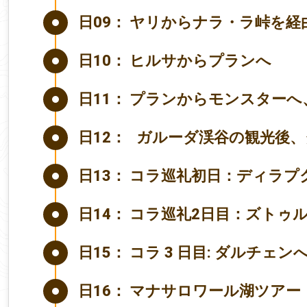
日09：
ヤリからナラ・ラ峠を経
日10：
ヒルサからプランへ
日11：
プランからモンスターへ
日12：
ガルーダ渓谷の観光後、
日13：
コラ巡礼初日：ディラプ
日14：
コラ巡礼2日目：ズトゥ
日15：
コラ 3 日目: ダルチェ
日16：
マナサロワール湖ツアー