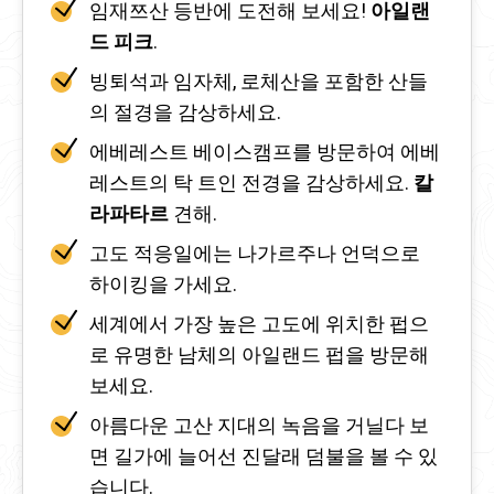
임재쯔산 등반에 도전해 보세요!
아일랜
드 피크
.
빙퇴석과 임자체, 로체산을 포함한 산들
의 절경을 감상하세요.
에베레스트 베이스캠프를 방문하여 에베
레스트의 탁 트인 전경을 감상하세요.
칼
라파타르
견해.
고도 적응일에는 나가르주나 언덕으로
하이킹을 가세요.
세계에서 가장 높은 고도에 위치한 펍으
로 유명한 남체의 아일랜드 펍을 방문해
보세요.
아름다운 고산 지대의 녹음을 거닐다 보
면 길가에 늘어선 진달래 덤불을 볼 수 있
습니다.