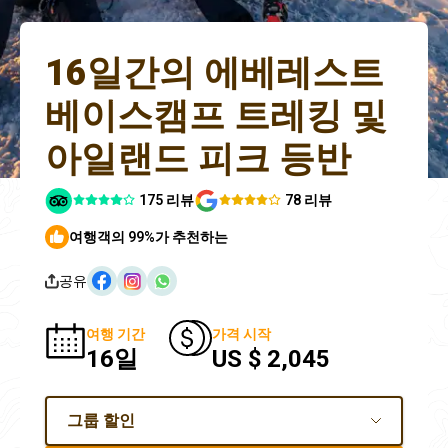
16일간의 에베레스트
베이스캠프 트레킹 및
아일랜드 피크 등반
175 리뷰
78 리뷰
여행객의 99%가 추천하는
공유
여행 기간
가격 시작
16일
US $ 2,045
그룹 할인