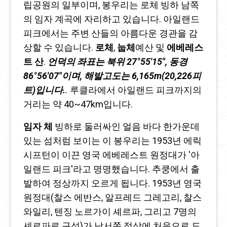
립공원의 일부이며, 봉우리는 로체 빙하 남쪽
의 임자 계곡에 자리하고 있습니다. 아일랜드
피크에서는 주변 산들의 아름다운 경관을 감
상할 수 있습니다.
로체
,
눕체
예산 및
에베레스
트 산
.
언덕의 좌표는 북위 27°55′15″, 동경
86°56′07″이며, 해발고도는 6,165m(20,226피
트)입니다.
.
루클라에서 아일랜드 피크까지의
거리는 약 40~47km입니다.
임자 체
빙하로 둘러싸인 얼음 바다 한가운데
있는 섬처럼 보이는 이 봉우리는 1953년 에릭
시프턴이 이끈 영국 에베레스트 원정대가 '아
일랜드 피크'라고 명명했습니다. 추쿵에서 출
발하여 정상까지 오르게 됩니다. 1953년 영국
원정대(찰스 에반스, 알프레드 그레고리, 찰스
와일리, 텐징 노르가이 셰르파, 그리고 7명의
셰르파로 구성)가 남서쪽 정상에 처음으로 도