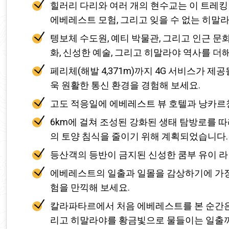
힐러리 다리와 여러 개의 현수교는 이 트레킹 
에베레스트 모험, 그리고 잊을 수 없는 히말
텡보체 수도원, 예티 박물관, 그리고 인근 
화, 신성한 예술, 그리고 히말라야 역사를 더
페리체(해발 4,371m)까지 4G 서비스가 제
욱 원활한 통신 환경을 경험해 보세요.
고도 적응일에 에베레스트 뷰 호텔과 낭카르창 
6km에 걸쳐 조성된 강화된 생태 탐방로를 
의 토양 침식을 줄이기 위해 계획되었습니다.
등산객의 등반이 금지된 신성한 쿰부 유이 라 산
에베레스트의 일출과 일몰을 감상하기에 가장 
험을 만끽해 보세요.
칼라파타르에서 처음 에베레스트를 본 순간은 
리고 히말라야를 황금빛으로 물들이는 일출까