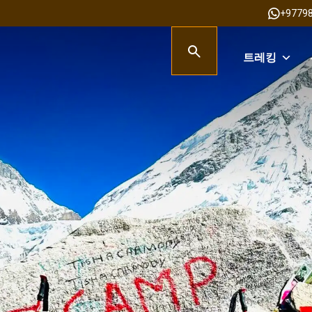
+9779
트레킹