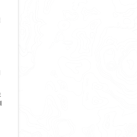
펼
시
모
레