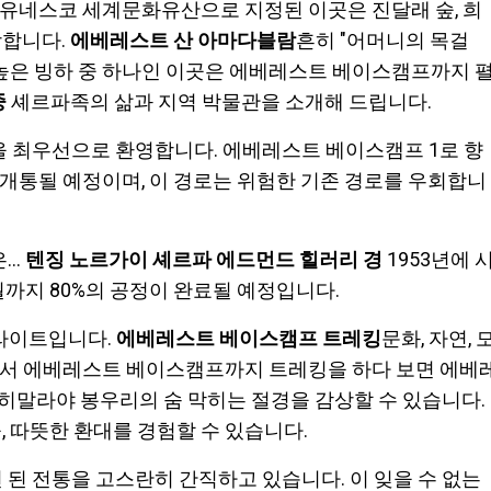
유네스코 세계문화유산으로 지정된 이곳은 진달래 숲, 희
랑합니다.
에베레스트 산
아마다블람
흔히 "어머니의 목걸
높은 빙하 중 하나인 이곳은 에베레스트 베이스캠프까지 
중
셰르파족의 삶과 지역 박물관을 소개해 드립니다.
을 최우선으로 환영합니다. 에베레스트 베이스캠프 1로 향
지 개통될 예정이며, 이 경로는 위험한 기존 경로를 우회합니
..
텐징 노르가이 셰르파
에드먼드 힐러리 경
1953년에 
월까지 80%의 공정이 완료될 예정입니다.
이라이트입니다.
에베레스트 베이스캠프 트레킹
문화, 자연, 
에서 에베레스트 베이스캠프까지 트레킹을 하다 보면 에베
은 히말라야 봉우리의 숨 막히는 절경을 감상할 수 있습니다.
, 따뜻한 환대를 경험할 수 있습니다.
 된 전통을 고스란히 간직하고 있습니다. 이 잊을 수 없는