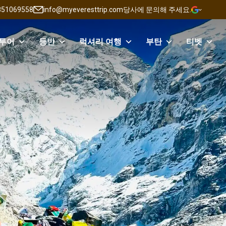
851069558
info@myeveresttrip.com
당사에 문의해 주세요.
투어
등반
럭셔리 여행
부탄
티벳