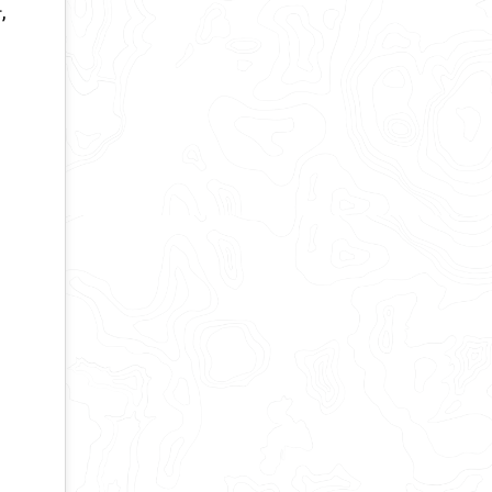
,
문
경