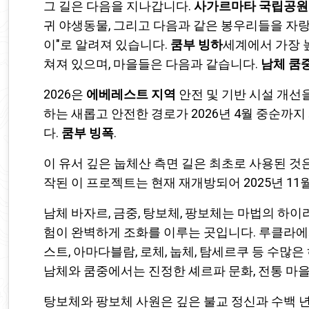
그 길은 다음을 지나갑니다.
사가르마타 국립공원
귀 야생동물, 그리고 다음과 같은 봉우리들을 자
이"로 알려져 있습니다.
쿰부 빙하
세계에서 가장 
쳐져 있으며, 마을들은 다음과 같습니다.
남체
쿰
2026은
에베레스트 지역
안전 및 기반 시설 개선
하는 새롭고 안전한 경로가 2026년 4월 중순까
다.
쿰부 빙폭
.
이 유서 깊은 눕체산 측면 길은 최초로 사용된 것은.
작된 이 프로젝트는 현재 재개방되어 2025년 11
남체 바자르, 금중, 탕보체, 팡보체는 마법의 하
험이 완벽하게 조화를 이루는 곳입니다. 루클라
스트, 아마다블람, 로체, 눕체, 탐세르쿠 등 수많
남체와 쿰중에서는 진정한 셰르파 문화, 전통 마을
탕보체와 팡보체 사원은 깊은 불교 정신과 수백 년