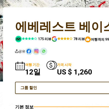
에베레스트 베이스
175 리뷰
78 리뷰
여행객의 9
공유
여행 기간
가격 시작
12일
US $ 1,260
그룹 할인
기본 정보