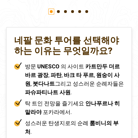
네팔 문화 투어를 선택해야
하는 이유는 무엇일까요?
방문
UNESCO
의 사이트
카트만두 더르
바르 광장
,
파탄
,
바크 타 푸르
,
원숭이 사
원
,
붓다나트
그리고 성스러운 순례자들은
파슈파티나트 사원
.
탁 트인 전망을 즐기세요
안나푸르나 히
말라야
포카라에서.
성스러운 탄생지로의 순례
룸비니의 부
처
.