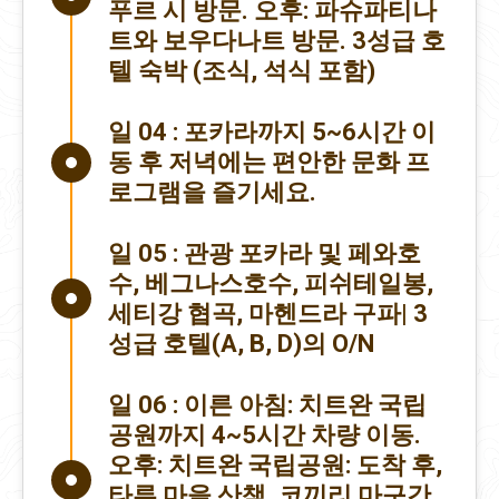
푸르 시 방문. 오후: 파슈파티나
트와 보우다나트 방문. 3성급 호
텔 숙박 (조식, 석식 포함)
일 04 :
포카라까지 5~6시간 이
동 후 저녁에는 편안한 문화 프
로그램을 즐기세요.
일 05 :
관광 포카라 및 페와호
수, 베그나스호수, 피쉬테일봉,
세티강 협곡, 마헨드라 구파| 3
성급 호텔(A, B, D)의 O/N
일 06 :
이른 아침: 치트완 국립
공원까지 4~5시간 차량 이동.
오후: 치트완 국립공원: 도착 후,
타루 마을 산책, 코끼리 마구간