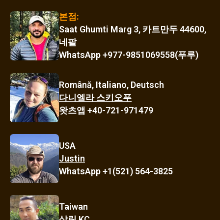
본점:
Saat Ghumti Marg 3, 카트만두 44600,
네팔
WhatsApp +977-9851069558(푸루)
Română, Italiano, Deutsch
다니엘라 스키오푸
왓츠앱 +40-721-971479
USA
Justin
WhatsApp +1(521) 564-3825
Taiwan
살릭 KC