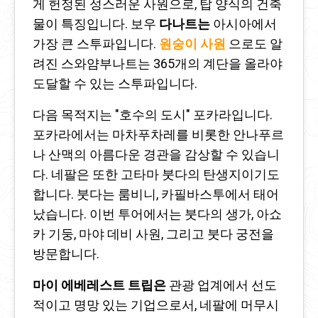
게 헌정된 성스러운 사원으로, 탑 양식의 건축
물이 특징입니다. 보우
다나트는
아시아에서
가장 큰 스투파입니다.
원숭이 사원
으로도 알
려진 스와얌부나트는 365개의 계단을 올라야
도달할 수 있는 스투파입니다.
다음 목적지는 "호수의 도시" 포카라입니다.
포카라에서는 마차푸차레를 비롯한 안나푸르
나 산맥의 아름다운 경관을 감상할 수 있습니
다. 네팔은 또한 고타마 붓다의 탄생지이기도
합니다. 붓다는 룸비니, 카필바스투에서 태어
났습니다. 이번 투어에서는 붓다의 생가, 아쇼
카 기둥, 마야 데비 사원, 그리고 붓다 궁전을
방문합니다.
마이 에베레스트 트립은
관광 업계에서 선도
적이고 명망 있는 기업으로서, 네팔에 머무시