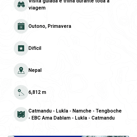
Visita guiada e trilha durante toda a
viagem
Outono, Primavera
Difícil
Nepal
6,812 m
Catmandu - Lukla - Namche - Tengboche
- EBC Ama Dablam - Lukla - Catmandu