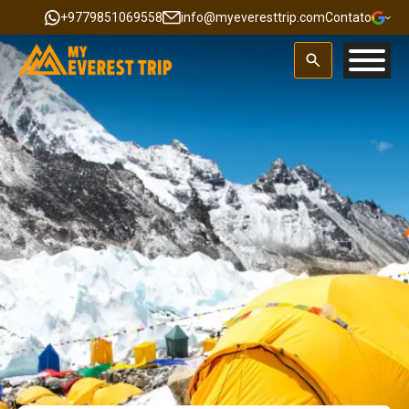
+9779851069558
info@myeveresttrip.com
Contato