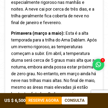
especialmente rigoroso nas manhãs e
noites. A neve cai por cerca de três dias, e a
trilha geralmente fica coberta de neve no
final de janeiro e fevereiro.
Primavera (março a maio):
Esta é a alta
temporada para a trilha do Ama Dablam. Após
um inverno rigoroso, as temperaturas
começam a subir. Em abril, a temperatura
diurna será cerca de 5 graus mais alta que a
1
noturna, embora ainda possa estar próxima
de zero grau. No entanto, em março ainda há
neve nas trilhas mais altas. No final de maio,
mesmo as áreas mais elevadas já estão
bastante afetadas. O clima na primavera na
US $ 6,500
RESERVE AGORA
CONSULTA
trilha do Ama Dablam é excepcionalmente
estável, com pouca chuva e neve.