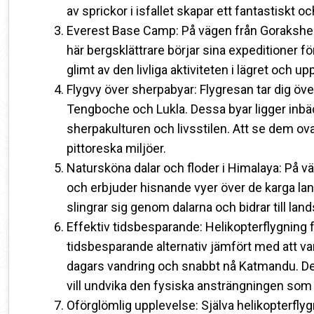
av sprickor i isfallet skapar ett fantastiskt 
Everest Base Camp: På vägen från Gorakshep 
här bergsklättrare börjar sina expeditioner f
glimt av den livliga aktiviteten i lägret och
Flygvy över sherpabyar: Flygresan tar dig öve
Tengboche och Lukla. Dessa byar ligger inbäd
sherpakulturen och livsstilen. Att se dem ov
pittoreska miljöer.
Natursköna dalar och floder i Himalaya: På v
och erbjuder hisnande vyer över de karga lan
slingrar sig genom dalarna och bidrar till la
Effektiv tidsbesparande: Helikopterflygning 
tidsbesparande alternativ jämfört med att va
dagars vandring och snabbt nå Katmandu. Dett
vill undvika den fysiska ansträngningen som
Oförglömlig upplevelse: Själva helikopterfly