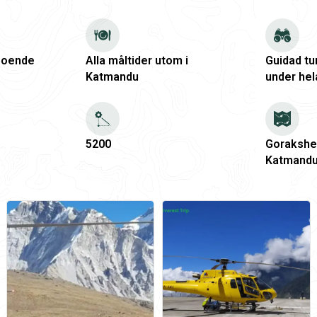
boende
Alla måltider utom i
Guidad tu
Katmandu
under hel
5200
Gorakshep
Katmand