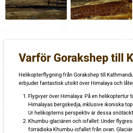
Varför Gorakshep till
Helikopterflygning från Gorakshep till Kathmand
erbjuder fantastisk utsikt över Himalaya och låte
Flygvyer över Himalaya: På en helikoptertur ti
Himalayas bergskedja, inklusive ikoniska t
Ur helikopterns perspektiv är dessa snötäck
Khumbu-glaciären och isfallet: Under flygres
förrädiska Khumbu-isfallet från ovan. Glaci