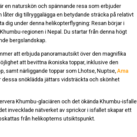
u är en naturskön och spännande resa som erbjuder
 låter dig tillryggalägga en betydande sträcka på relativt
nta dig under denna helikopterflygning: Resan börjar i
 Khumbu-regionen i Nepal. Du startar från denna högt
ande bergslandskap.
mer att erbjuda panoramautsikt över den magnifika
jlighet att bevittna ikoniska toppar, inklusive den
pp, samt närliggande toppar som Lhotse, Nuptse,
Ama
är dessa snöklädda jättars vidsträckta och skönhet
bservera Khumbu-glaciären och det ökända Khumbu-isfalle
t invecklade nätverket av sprickor i isfallet skapar ett
skattas från helikopterns utsiktspunkt.