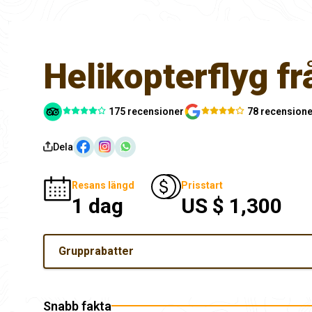
Helikopterflyg f
175 recensioner
78 recensione
Dela
Resans längd
Prisstart
1 dag
US $ 1,300
Grupprabatter
Snabb fakta