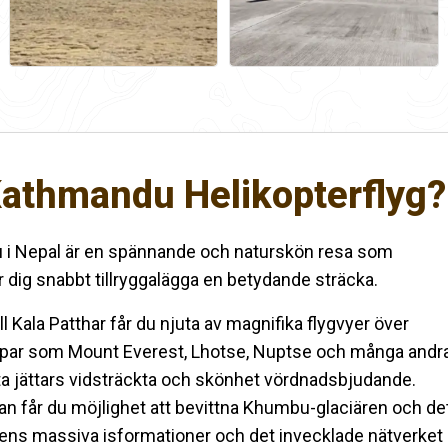
 Kathmandu Helikopterflyg?
u i Nepal är en spännande och naturskön resa som
r dig snabbt tillryggalägga en betydande sträcka.
ll Kala Patthar får du njuta av magnifika flygvyer över
oppar som Mount Everest, Lhotse, Nuptse och många andra
ta jättars vidsträckta och skönhet vördnadsbjudande.
an får du möjlighet att bevittna Khumbu-glaciären och de
ärens massiva isformationer och det invecklade nätverket