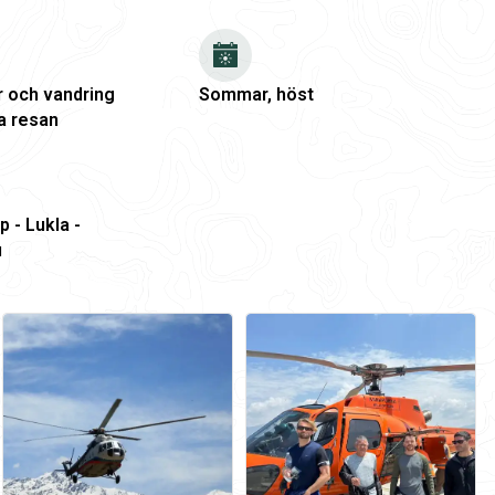
r och vandring
Sommar, höst
a resan
 - Lukla -
u