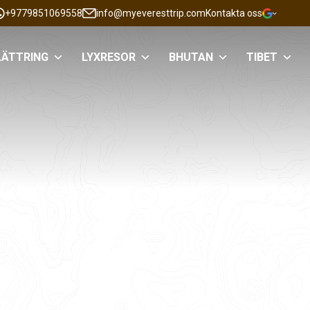
+9779851069558
info@myeveresttrip.com
Kontakta oss
LÄTTRING
LYXRESOR
BHUTAN
TIBET