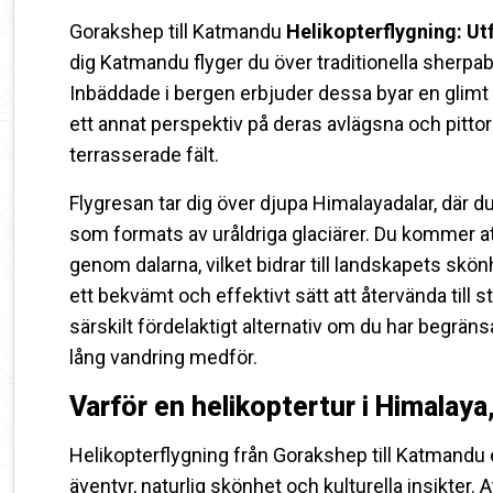
Gorakshep till Katmandu
Helikopterflygning: Ut
dig Katmandu flyger du över traditionella sher
Inbäddade i bergen erbjuder dessa byar en glimt 
ett annat perspektiv på deras avlägsna och pittor
terrasserade fält.
Flygresan tar dig över djupa Himalayadalar, där 
som formats av uråldriga glaciärer. Du kommer att
genom dalarna, vilket bidrar till landskapets skö
ett bekvämt och effektivt sätt att återvända till st
särskilt fördelaktigt alternativ om du har begrän
lång vandring medför.
Varför en helikoptertur i Himalaya
Helikopterflygning från Gorakshep till Katmandu
äventyr, naturlig skönhet och kulturella insikter