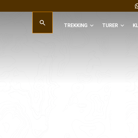
TREKKING
TURER
K