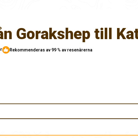
rån Gorakshep till 
r
Rekommenderas av 99 % av resenärerna