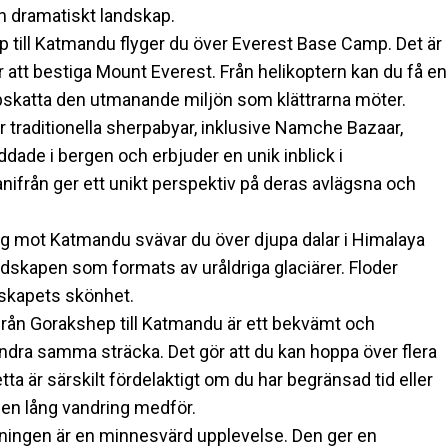
och dramatiskt landskap.
till Katmandu flyger du över Everest Base Camp. Det är
ör att bestiga Mount Everest. Från helikoptern kan du få en
 uppskatta den utmanande miljön som klättrarna möter.
r traditionella sherpabyar, inklusive Namche Bazaar,
dade i bergen och erbjuder en unik inblick i
anifrån ger ett unikt perspektiv på deras avlägsna och
äg mot Katmandu svävar du över djupa dalar i Himalaya
dskapen som formats av uråldriga glaciärer. Floder
ndskapets skönhet.
från Gorakshep till Katmandu är ett bekvämt och
ndra samma sträcka. Det gör att du kan hoppa över flera
a är särskilt fördelaktigt om du har begränsad tid eller
 en lång vandring medför.
gningen är en minnesvärd upplevelse. Den ger en