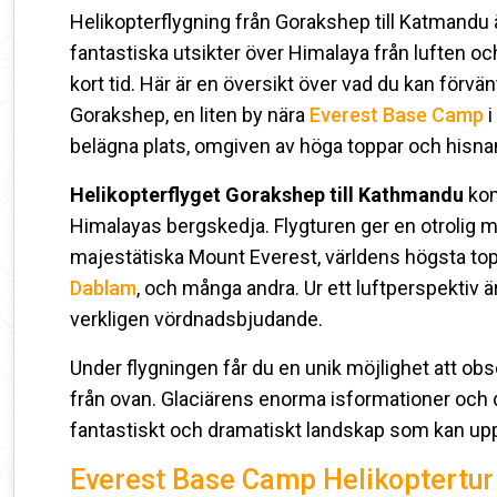
Helikopterflygning från Gorakshep till Katmand
fantastiska utsikter över Himalaya från luften och
kort tid. Här är en översikt över vad du kan förvä
Gorakshep, en liten by nära
Everest Base Camp
i
belägna plats, omgiven av höga toppar och hisn
Helikopterflyget Gorakshep till Kathmandu
kom
Himalayas bergskedja. Flygturen ger en otrolig mö
majestätiska Mount Everest, världens högsta to
Dablam
, och många andra. Ur ett luftperspektiv 
verkligen vördnadsbjudande.
Under flygningen får du en unik möjlighet att o
från ovan. Glaciärens enorma isformationer och de
fantastiskt och dramatiskt landskap som kan upp
Everest Base Camp Helikoptertur