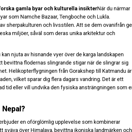
forska gamla byar och kulturella insikter
När du närmar
pabyar som Namche Bazaar, Tengboche och Lukla.
av sherpakulturen och livsstilen. Att se dem ovanifrån ge
eska miljöer, såväl som deras unika arkitektur och
du kan njuta av hisnande vyer över de karga landskapen
 bevittna flodernas slingrande stigar när de slingrar sig
nhet. Helikopterflygningen från Gorakshep till Katmandu är
aden, vilket sparar dig flera dagars vandring. Det är ett
sad tid eller vill undvika den fysiska ansträngningen som 
, Nepal?
 erbjuder en oförglömlig upplevelse som kombinerar
. Att sväva över Himalaya, bevittna ikoniska landmärken och