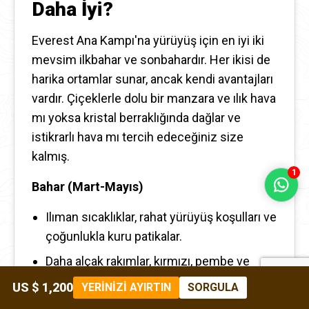
Daha İyi?
Everest Ana Kampı'na yürüyüş için en iyi iki
mevsim ilkbahar ve sonbahardır. Her ikisi de
harika ortamlar sunar, ancak kendi avantajları
vardır. Çiçeklerle dolu bir manzara ve ılık hava
mı yoksa kristal berraklığında dağlar ve
istikrarlı hava mı tercih edeceğiniz size
kalmış.
1
Bahar (Mart-Mayıs)
Ilıman sıcaklıklar, rahat yürüyüş koşulları ve
çoğunlukla kuru patikalar.
Daha alçak rakımlar, kırmızı, pembe ve
beyaz renklerden oluşan bir orman denizi
US $ 1,200
YERİNİZİ AYIRTIN
SORGULA
gibi orman gülleriyle kaplıdır.