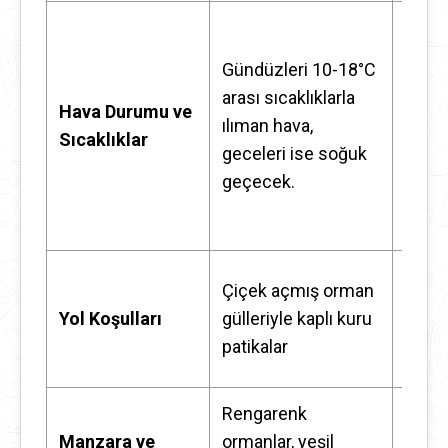
Hava
istikr
Gündüzleri 10-18°C
mesa
arası sıcaklıklarla
Hava Durumu ve
müke
ılıman hava,
Sıcaklıklar
Gündü
geceleri ise soğuk
arası 
geçecek.
sabah
soğu
Kuru,
Çiçek açmış orman
patik
Yol Koşulları
gülleriyle kaplı kuru
müke
patikalar
koşull
Rengarenk
Krist
Manzara ve
ormanlar, yeşil