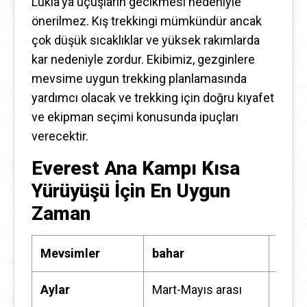
Lukla'ya uçuşların gecikmesi nedeniyle
önerilmez. Kış trekkingi mümkündür ancak
çok düşük sıcaklıklar ve yüksek rakımlarda
kar nedeniyle zordur. Ekibimiz, gezginlere
mevsime uygun trekking planlamasında
yardımcı olacak ve trekking için doğru kıyafet
ve ekipman seçimi konusunda ipuçları
verecektir.
Everest Ana Kampı Kısa
Yürüyüşü İçin En Uygun
Zaman
Mevsimler
bahar
Sonb
Aylar
Mart-Mayıs arası
Eylül