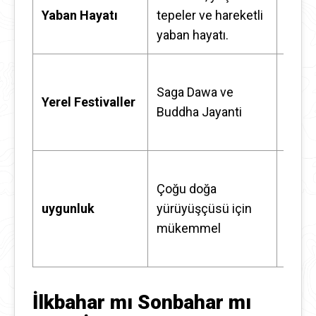
dağ m
Yaban Hayatı
tepeler ve hareketli
karla 
yaban hayatı.
Mani
Saga Dawa ve
Dasha
Yerel Festivaller
Buddha Jayanti
(tarih
olara
Genel
Çoğu doğa
sezo
uygunluk
yürüyüşçüsü için
koşull
mükemmel
ve ma
İlkbahar mı Sonbahar mı