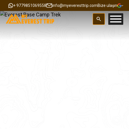
+ 9779851069558
info@myeveresttrip.com
Bize ulaşın