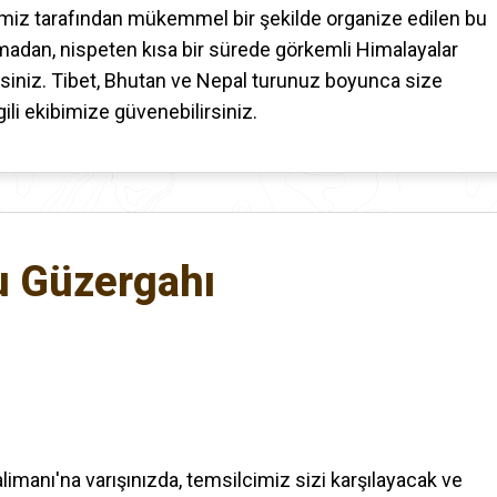
imiz tarafından mükemmel bir şekilde organize edilen bu
madan, nispeten kısa bir sürede görkemli Himalayalar
lirsiniz. Tibet, Bhutan ve Nepal turunuz boyunca size
ili ekibimize güvenebilirsiniz.
u Güzergahı
ş
imanı'na varışınızda, temsilcimiz sizi karşılayacak ve