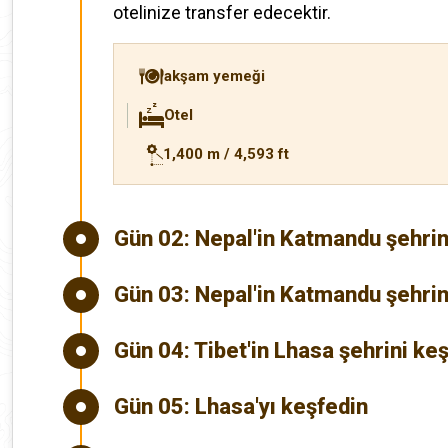
otelinize transfer edecektir.
akşam yemeği
Otel
1,400 m / 4,593 ft
Gün 02:
Nepal'in Katmandu şehrin
Gün 03:
Nepal'in Katmandu şehrin
Gün 04:
Tibet'in Lhasa şehrini keş
Gün 05:
Lhasa'yı keşfedin