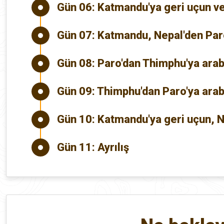
Gün 06:
Katmandu'ya geri uçun v
Gün 07:
Katmandu, Nepal'den Par
Gün 08:
Paro'dan Thimphu'ya arab
Gün 09:
Thimphu'dan Paro'ya arab
Gün 10:
Katmandu'ya geri uçun, 
Gün 11:
Ayrılış