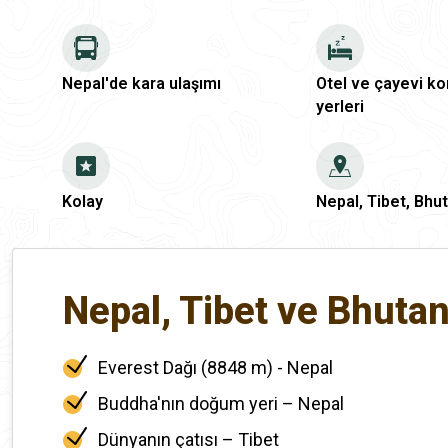
Nepal'de kara ulaşımı
Otel ve çayevi k
yerleri
Kolay
Nepal, Tibet, Bhu
Nepal, Tibet ve Bhuta
Everest Dağı (8848 m) - Nepal
Buddha'nın doğum yeri – Nepal
Dünyanın çatısı – Tibet