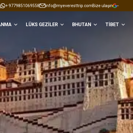
+ 9779851069558
info@myeveresttrip.com
Bize ulaşın
ANMA
LÜKS GEZILER
BHUTAN
TIBET