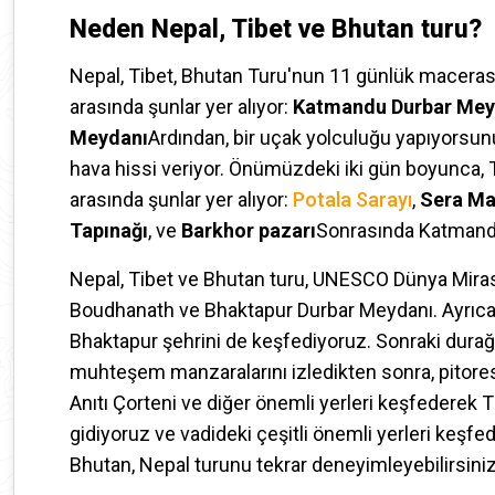
Neden Nepal, Tibet ve Bhutan turu?
Nepal, Tibet, Bhutan Turu'nun 11 günlük macerası, N
arasında şunlar yer alıyor:
Katmandu Durbar Mey
Meydanı
Ardından, bir uçak yolculuğu yapıyorsu
hava hissi veriyor. Önümüzdeki iki gün boyunca, Ti
arasında şunlar yer alıyor:
Potala Sarayı
,
Sera Ma
Tapınağı
, ve
Barkhor pazarı
Sonrasında Katmandu
Nepal, Tibet ve Bhutan turu, UNESCO Dünya Mirası
Boudhanath ve Bhaktapur Durbar Meydanı. Ayrıca,
Bhaktapur şehrini de keşfediyoruz. Sonraki durağ
muhteşem manzaralarını izledikten sonra, pitores
Anıtı Çorteni ve diğer önemli yerleri keşfederek
gidiyoruz ve vadideki çeşitli önemli yerleri keş
Bhutan, Nepal turunu tekrar deneyimleyebilirsiniz