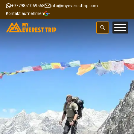
+9779851069558
info@myeveresttrip.com
Kontakt aufnehmen