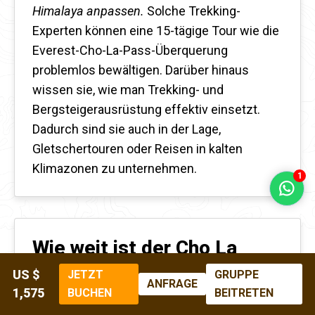
Himalaya anpassen.
Solche Trekking-
Experten können eine 15-tägige Tour wie die
Everest-Cho-La-Pass-Überquerung
problemlos bewältigen. Darüber hinaus
wissen sie, wie man Trekking- und
Bergsteigerausrüstung effektiv einsetzt.
Dadurch sind sie auch in der Lage,
Gletschertouren oder Reisen in kalten
Klimazonen zu unternehmen.
1
Wie weit ist der Cho La
Pass von Namche Bazaar
US $
JETZT
GRUPPE
ANFRAGE
entfernt?
1,575
BUCHEN
BEITRETEN