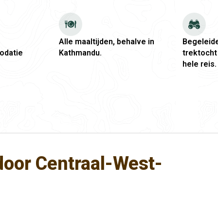
Alle maaltijden, behalve in
Begeleide
odatie
Kathmandu.
trektoch
hele reis.
 door Centraal-West-