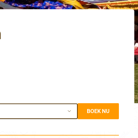
n
BOEK NU