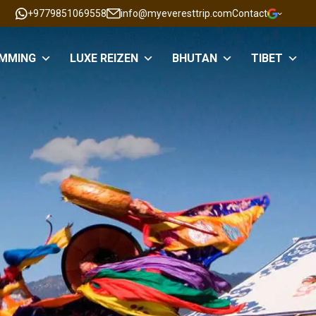
+9779851069558
info@myeveresttrip.com
Contact
IMMING
LUXE REIZEN
BHUTAN
TIBET