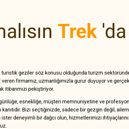
alısın
Trek
'd
e turistik geziler söz konusu olduğunda turizm sektöründe 
met veren firmamız, uzmanlığımızla gurur duyuyor ve gerç
 itibarımızı pekiştiriyor.
günlüğe, esnekliğe, müşteri memnuniyetine ve profesyonel
tıdır. Bizi seçtiğinizde, sadece bir gezgin değil, ailemi
 ister deneyimli bir dağcı olun, hizmetlerimizi ihtiyaçları
uz.