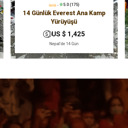
5.0 (175)
ılımlı
•
14 Günlük Everest Ana Kamp
Yürüyüşü
US $ 1,425
Nepal'de 14 Gün