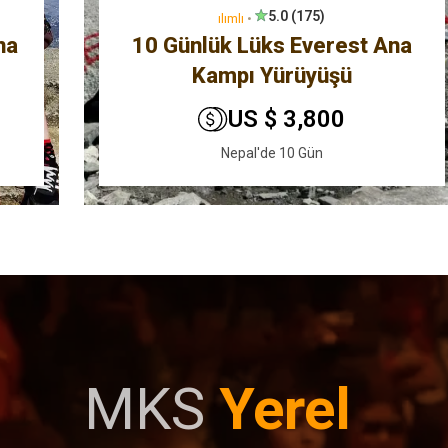
5.0 (175)
ılımlı
•
na
10 Günlük Lüks Everest Ana
Kampı Yürüyüşü
US $ 3,800
Nepal'de 10 Gün
MKS
Yerel