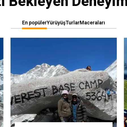
zi Bekleyen Deneyim
En popüler
Yürüyüş
Turlar
Maceraları