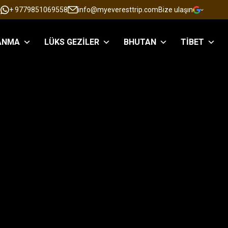
+ 9779851069558
info@myeveresttrip.com
Bize ulaşın
ANMA
LÜKS GEZILER
BHUTAN
TIBET