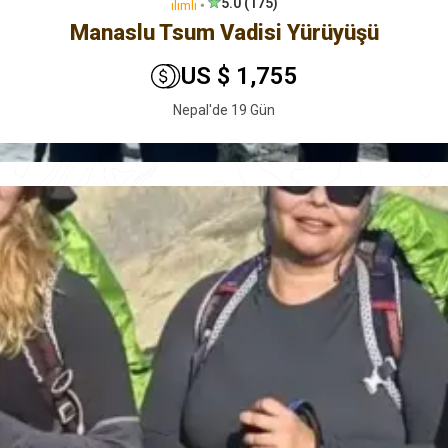
5.0 (175)
ılımlı
🞄
Manaslu Tsum Vadisi Yürüyüşü
US $ 1,755
Nepal'de 19 Gün