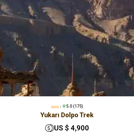
5.0 (175)
ılımlı
🞄
Yukarı Dolpo Trek
US $ 4,900