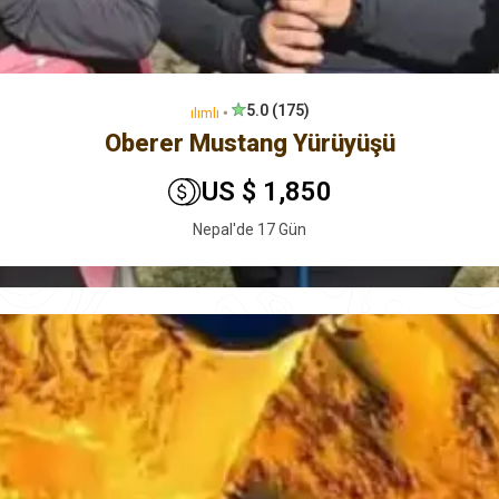
5.0 (175)
ılımlı
🞄
Oberer Mustang Yürüyüşü
US $ 1,850
Nepal'de 17 Gün