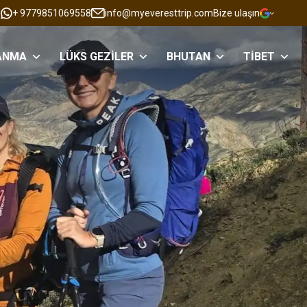
+ 9779851069558
info@myeveresttrip.com
Bize ulaşın
ANMA
LÜKS GEZILER
BHUTAN
TIBET