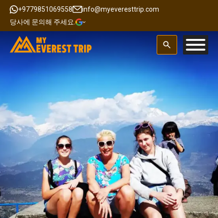
+9779851069558
info@myeveresttrip.com
당사에 문의해 주세요.