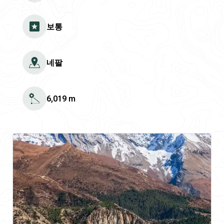
보통
네팔
6,019 m