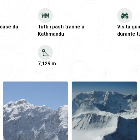
 case da
Tutti i pasti tranne a
Visita gui
Kathmandu
durante tu
7,129 m