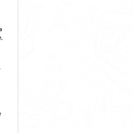
a
e,
.
e