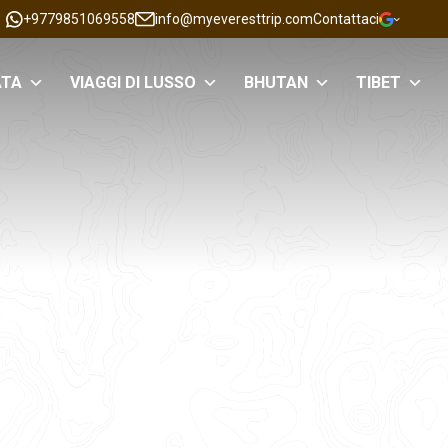
+9779851069558
info@myeveresttrip.com
Contattaci
ATA
VIAGGI DI LUSSO
BHUTAN
TIBET