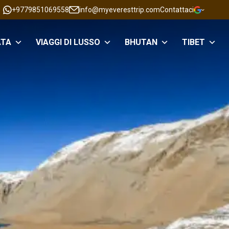
+9779851069558
info@myeveresttrip.com
Contattaci
ATA
VIAGGI DI LUSSO
BHUTAN
TIBET