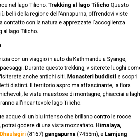
ce nel lago Tilicho.
Trekking al lago Tilicho
Questo
iù belli della regione dell'Annapurna, offrendovi viste
a contatto con la natura e apprezzate l'accoglienza
 al lago Tilicho.
o
o inizia con un viaggio in auto da Kathmandu a Syange,
 paesaggi. Durante questo trekking, visiterete luoghi com
siterete anche antichi siti.
Monasteri buddisti
e scopri
tti distinti. Il territorio aspro ma affascinante, la flora
 amichevoli, le viste maestose di montagne, ghiacciai e lagh
rranno all'incantevole lago Tilicho.
ue acque di un blu intenso che brillano contro le rocce
o, potrai godere di una vista mozzafiato.
Himalaya,
Dhaulagiri
(8167)
gangapurna
(7455m), e
Lamjung