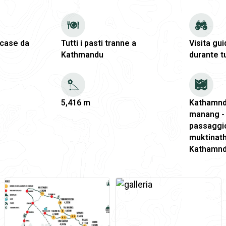
 case da
Tutti i pasti tranne a
Visita gui
Kathmandu
durante tu
5,416 m
Kathamndu
manang - t
passaggio
muktinath
Kathamn