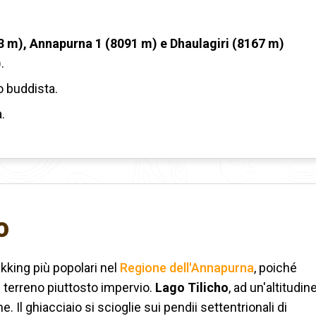
 m), Annapurna 1 (8091 m) e Dhaulagiri (8167 m)
)
.
 buddista.
.
o
ekking più popolari nel
Regione dell'Annapurna
, poiché
n terreno piuttosto impervio.
Lago Tilicho
, ad un'altitudin
e. Il ghiacciaio si scioglie sui pendii settentrionali di