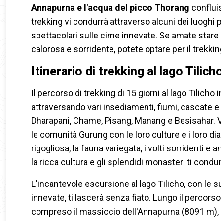
Annapurna e l'acqua del picco Thorang
confluis
trekking vi condurrà attraverso alcuni dei luoghi p
spettacolari sulle cime innevate. Se amate stare 
calorosa e sorridente, potete optare per il trekking
Itinerario di trekking al lago Tilich
Il percorso di trekking di 15 giorni al lago Tilich
attraversando vari insediamenti, fiumi, cascate e
Dharapani, Chame, Pisang, Manang e Besisahar. Vi
le comunità Gurung con le loro culture e i loro diale
rigogliosa, la fauna variegata, i volti sorridenti e
la ricca cultura e gli splendidi monasteri ti condu
L'incantevole escursione al lago Tilicho, con le s
innevate, ti lascerà senza fiato. Lungo il percors
compreso il massiccio dell'Annapurna (8091 m),