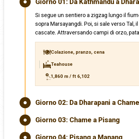
Giorno 01:
Da Kathmandu a Dhara
Si segue un sentiero a zigzag lungo il fi
sopra Marsayangdi. Poi, si sale verso Tal, i
cascate. Attraversando campi di orzo, pata
Colazione, pranzo, cena
Teahouse
1,860 m / ft 6,102
Giorno 02:
Da Dharapani a Cham
Giorno 03:
Chame a Pisang
Giorno 04:
Pisang a Manang