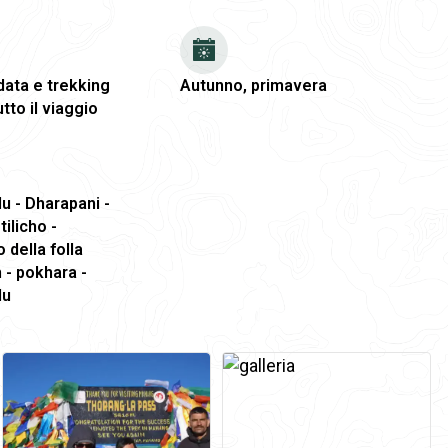
data e trekking
Autunno, primavera
tto il viaggio
 - Dharapani -
ilicho -
 della folla
 - pokhara -
du